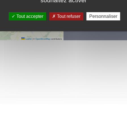
souhaitez activer
02 32 49 71 79
https://www.amfreville
Tout accepter
Tout refuser
Personnaliser
Manifestations et rencontres
Leaflet
|
©
OpenStreetMap
contributors