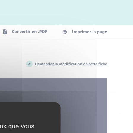
Logement - Urbanisme
Convertir en .PDF
Imprimer la page
Numérique
Seniors
Demander la modification de cette fiche
 aînés
ère
ceux que vous
reville-les-Champs