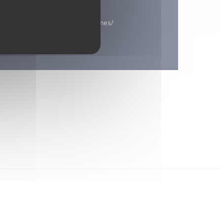
-les-champs27.fr/amicale-des-aines/
 jeux.