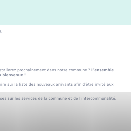
Etat-civil - Papiers -
Citoyenneté
La Communauté de communes
t
Nouvel habitant
Sécurité - Prévention
nstallerez prochainement dans notre commune ?
L’ensemble
a bienvenue !
Voirie et espace public
ire sur la liste des nouveaux arrivants afin d’être invité aux
ses sur les services de la commune et de l’intercommunalité.