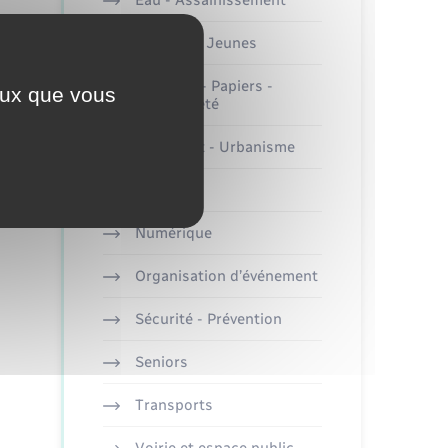
Eau - Assainissement
Enfants – Jeunes
Etat-civil - Papiers -
ceux que vous
Citoyenneté
Logement - Urbanisme
Loisirs
Numérique
Organisation d’événement
Sécurité - Prévention
Seniors
Transports