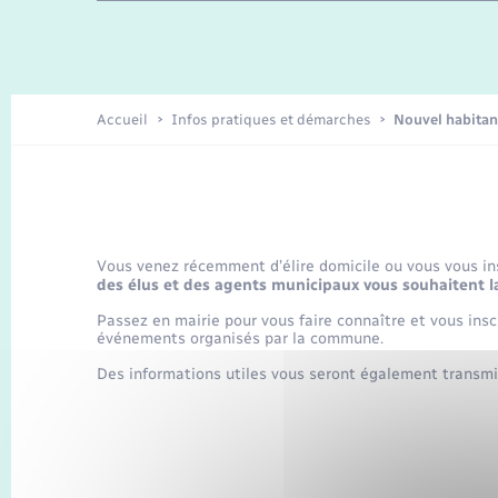
Travaux - Autorisation d’occupation
Enfants – Jeunes
de l’espace public
Recensement
Publications
Accueil
Infos pratiques et démarches
Nouvel habitan
Loisirs
Organisation d’événement
Vous venez récemment d’élire domicile ou vous vous i
des élus et des agents municipaux vous souhaitent l
Transports
Passez en mairie pour vous faire connaître et vous inscr
événements organisés par la commune.
Des informations utiles vous seront également transmi