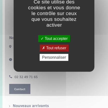
Seniors
Ce site utilise des
cookies et vous donne
CDCLA Communes
le contrôle sur ceux
Transports
que vous souhaitez
activer
Voirie et espace public
Nous contacter :
Tout accepter
72 rue de la mairie
Tout refuser
27380 Amfreville-les-Champs
Personnaliser
Horaires d'ouverture :
Le mardi : 16h – 18h30
Le vendredi : 17h – 18h30
02 32 49 71 65
Contact
Nouveaux arrivants