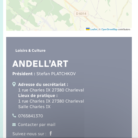
Seniors
Transports
Leaflet
|
©
OpenStreetMap
contributors
Voirie et espace public
Loisirs & Culture
ANDELL’ART
Président :
Stefan PLATCHKOV
Adresse du secrétariat :
1 rue Charles IX 27380 Charleval
Lieux de pratique :
1 rue Charles IX 27380 Charleval
Salle Charles IX
0765841370
Contacter par mail
Suivez-nous sur :