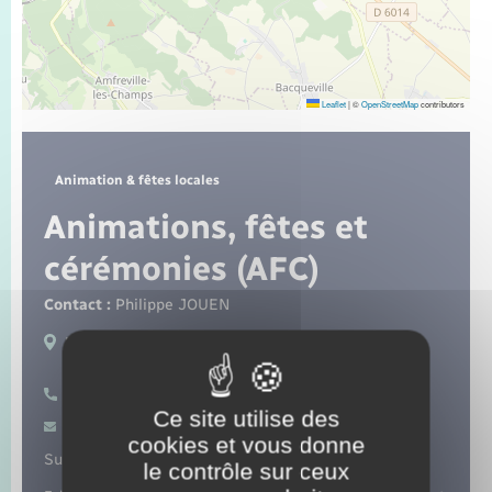
Seniors
Transports
Leaflet
|
©
OpenStreetMap
contributors
Voirie et espace public
Animation & fêtes locales
Animations, fêtes et
cérémonies (AFC)
Contact :
Philippe JOUEN
Lieux de pratique :
Fleury-sur-Andelle
07 75 75 16 86
Ce site utilise des
Contacter par mail
cookies et vous donne
Suivez-nous sur :
le contrôle sur ceux