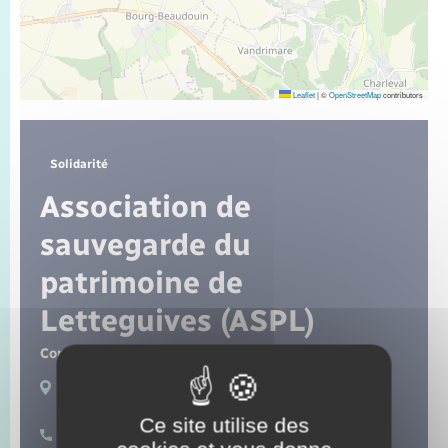
Seniors
Transports
Leaflet
|
©
OpenStreetMap
contributors
Voirie et espace public
Solidarité
Association de
sauvegarde du
patrimoine de
Letteguives (ASPL)
Contact :
M. Gaëtan de Thieulloy
Lieux de pratique :
Letteguives
Ce site utilise des
06 80 65 18 37