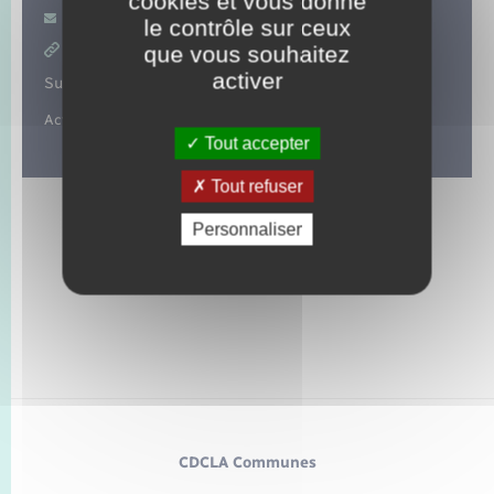
cookies et vous donne
Contacter par mail
le contrôle sur ceux
que vous souhaitez
https://aspletteguives.wixsite.com/aspl
activer
Suivez-nous sur :
Actions pour la sauvegarde du patrimoine.
Tout accepter
Tout refuser
Personnaliser
CDCLA Communes