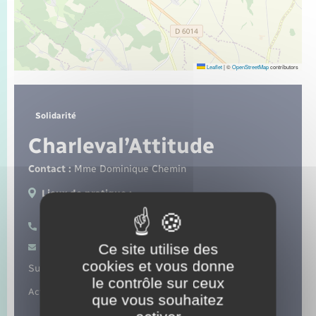
Seniors
Transports
Leaflet
|
©
OpenStreetMap
contributors
Voirie et espace public
Solidarité
Charleval’Attitude
Contact :
Mme Dominique Chemin
Lieux de pratique :
Charleval
06 14 60 18 76
Ce site utilise des
Contacter par mail
cookies et vous donne
Suivez-nous sur :
le contrôle sur ceux
Actions sociales et citoyennes.
que vous souhaitez