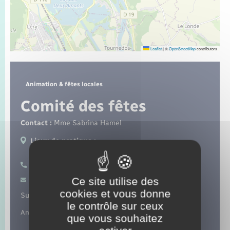
Seniors
Transports
Leaflet
|
©
OpenStreetMap
contributors
Voirie et espace public
Animation & fêtes locales
Comité des fêtes
Contact :
Mme Sabrina Hamel
Lieux de pratique :
Romilly-sur-Andelle
07 49 47 73 21
Ce site utilise des
Contacter par mail
cookies et vous donne
Suivez-nous sur :
le contrôle sur ceux
Animations tout au long de l’année.
que vous souhaitez