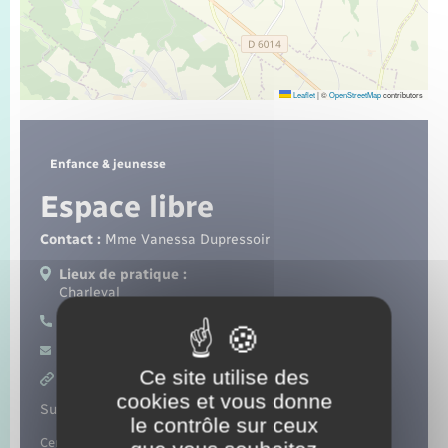
Seniors
Transports
Leaflet
|
©
OpenStreetMap
contributors
Voirie et espace public
Enfance & jeunesse
Espace libre
Contact :
Mme Vanessa Dupressoir
Lieux de pratique :
Charleval
02 32 49 96 19
Contacter par mail
Ce site utilise des
https://www.espacelibrecharleval.fr/
cookies et vous donne
Suivez-nous sur :
le contrôle sur ceux
Centre de loisirs le mercredi et pendant les vacances