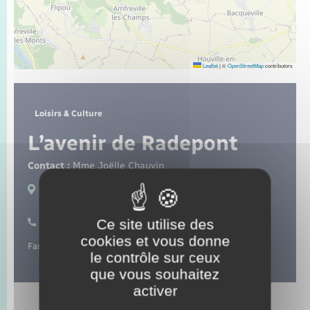
Seniors
Transports
Leaflet
|
©
OpenStreetMap
contributors
Voirie et espace public
Loisirs & Culture
L’avenir de Radepont
Contact :
Mme Joëlle Chauvin
Lieux de pratique :
Radepont
Ce site utilise des
06 22 86 46 93
cookies et vous donne
Fanfare.
le contrôle sur ceux
que vous souhaitez
activer