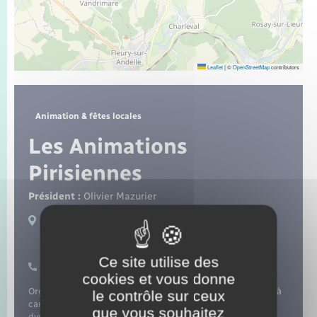
Seniors
Transports
Leaflet
|
©
OpenStreetMap
contributors
Voirie et espace public
Animation & fêtes locales
Les Animations
Pirisiennes
Président :
Olivier Mazurier
Adresse du secrétariat :
46 rue du Général de Gaulle 27910 Perriers sur
Andelle
Ce site utilise des
0671143201
cookies et vous donne
Organiser et encadrer tous évènements et manifestations à
le contrôle sur ceux
caractère festifs, ludique, et culturel dans le but de
que vous souhaitez
dynamiser la vie communale au profit de ses habitants.