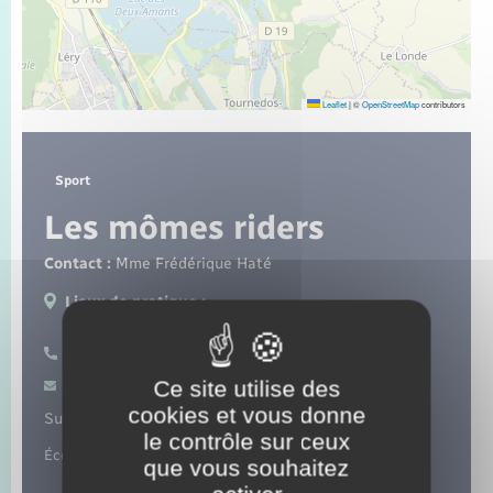
Seniors
Transports
Leaflet
|
©
OpenStreetMap
contributors
Voirie et espace public
Sport
Les mômes riders
Contact :
Mme Frédérique Haté
Lieux de pratique :
Romilly-sur-Andelle
06 87 47 00 92
Ce site utilise des
Contacter par mail
cookies et vous donne
Suivez-nous sur :
le contrôle sur ceux
École française de vélo.
que vous souhaitez