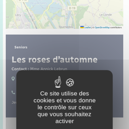
Seniors
Transports
Leaflet
|
©
OpenStreetMap
contributors
Voirie et espace public
Seniors
Les roses d’automne
Contact :
Mme Annick Lebrun
Lieux de pratique :
Romilly-sur-Andelle
Ce site utilise des
02 32 49 72 24
cookies et vous donne
Jeux, goûters et sorties pour les séniors.
le contrôle sur ceux
que vous souhaitez
activer