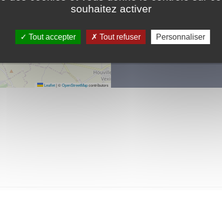
souhaitez activer
Lieux de pratique :
Rom
06 61 16 21 56
Tout accepter
Tout refuser
Personnaliser
Contacter par mail
Activité trial.
Leaflet
|
©
OpenStreetMap
contributors