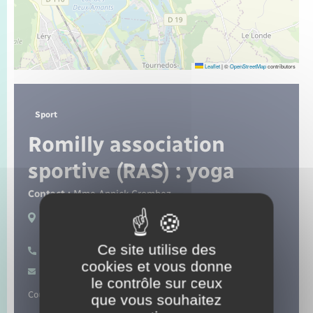
Seniors
Transports
Leaflet
|
©
OpenStreetMap
contributors
Voirie et espace public
Sport
Romilly association
sportive (RAS) : yoga
Contact :
Mme Annick Crombez
Lieux de pratique :
Romilly-sur-Andelle
Ce site utilise des
06 13 91 79 49
cookies et vous donne
Contacter par mail
le contrôle sur ceux
Cours de yoga.
que vous souhaitez