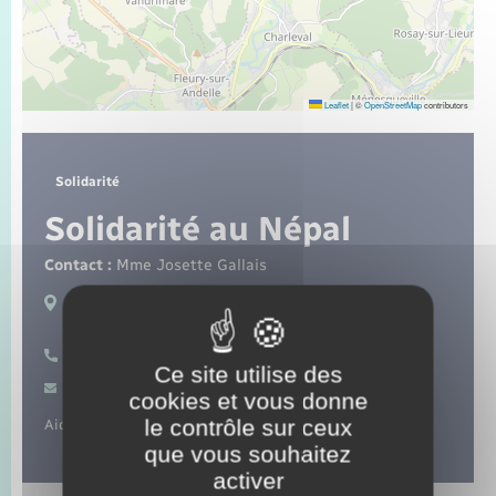
Seniors
Transports
Leaflet
|
©
OpenStreetMap
contributors
Voirie et espace public
Solidarité
Solidarité au Népal
Contact :
Mme Josette Gallais
Lieux de pratique :
Perriers-sur-Andelle
06 08 72 14 30
Ce site utilise des
Contacter par mail
cookies et vous donne
le contrôle sur ceux
Aide humanitaire au Népal.
que vous souhaitez
activer