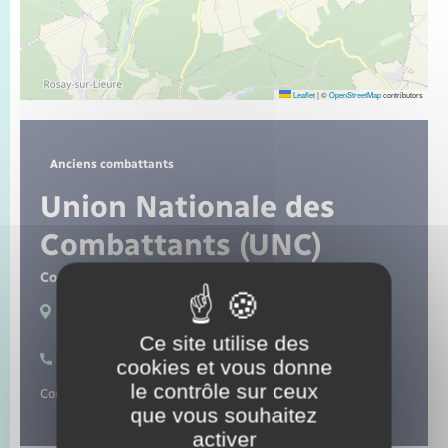
Seniors
Transports
Leaflet
|
©
OpenStreetMap
contributors
Voirie et espace public
Anciens combattants
Union Nationale des
Combattants (UNC)
Contact :
M. Bernard Gandoin
Lieux de pratique :
Le Tronquay
Ce site utilise des
06 07 23 00 38
cookies et vous donne
le contrôle sur ceux
Commémorations en souvenir des soldats.
que vous souhaitez
activer