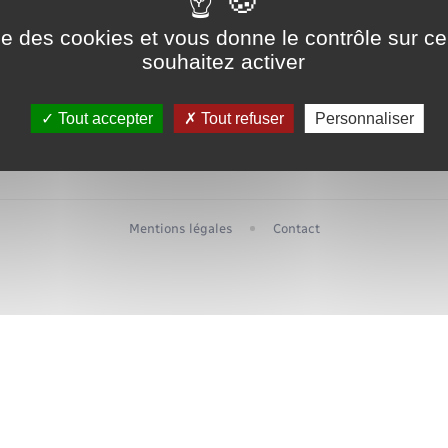
Etat-civil - Papiers -
Citoyenneté
ise des cookies et vous donne le contrôle sur 
Associations
souhaitez activer
La Communauté de communes
Carte interactive
Nouvel habitant
Tout accepter
Tout refuser
Personnaliser
Sécurité - Prévention
Mentions légales
Contact
Voirie et espace public