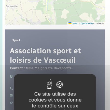
Seniors
Transports
Leaflet
|
©
OpenStreetMap
contributors
Voirie et espace public
Sport
Association sport et
loisirs de Vascœuil
Contact :
Mme Malgorzata Bavencoffe
Lieux de pratique :
Vascoeuil
02 35 07 13 76
Ce site utilise des
Contacter par mail
cookies et vous donne
https://vascoeuil.com/
le contrôle sur ceux