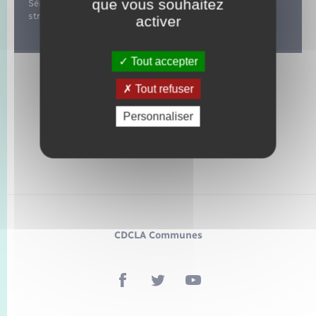
que vous souhaitez
Séance de cardio, renforcement musculaire, gainage et
stretching.
activer
Tout accepter
Tout refuser
Personnaliser
CDCLA Communes